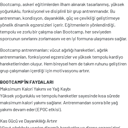
Bootcamp, askeri eğitimlerden ilham alınarak tasarlanmış, yüksek
yoğunluklu, fonksiyonel ve disiplinli bir grup antrenmanıdır. Bu
antrenman, kondisyon, dayanıklılık, güç ve çevikliği geliştirmeye
yönelik dinamik egzersizleri içerir. Eğitmenlerin yönlendirdiği,
tempolu ve zorlu bir çalışma olan Bootcamp, her seviyeden
sporcunun sınırlarını zorlamasını ve en iyi formuna ulaşmasını sağlar.
Bootcamp antrenmanları; vücut ağırlığı hareketleri, ağırlık
antrenmanları, fonksiyonel egzersizler ve yüksek tempolu kardiyo
hareketlerinden oluşur. Hem bireysel hem de takım ruhunu geliştiren
grup çalışmaları içerdiği için motivasyonu artırır.
BOOTCAMP’İN FAYDALARI
Maksimum Kalori Yakımı ve Yağ Kaybı
Yüksek yoğunluklu ve tempolu hareketler sayesinde kısa sürede
maksimum kalori yakımı sağlanır. Antrenmandan sonra bile yağ
yakımı devam eder (EPOC etkisi).
Kas Gücü ve Dayanıklılığı Artırır
Vücut ağırlığıyla yapılan dinamik hareketler ve direnç egzersizleri,