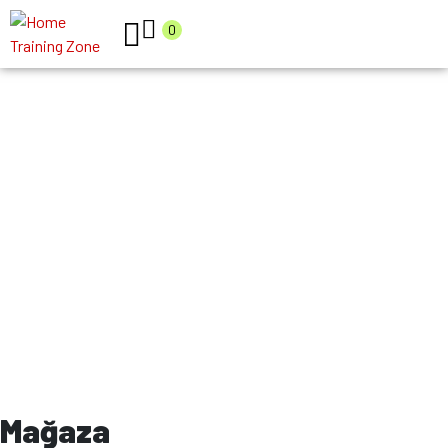
0
10 DERS EĞİTİM
Mağaza