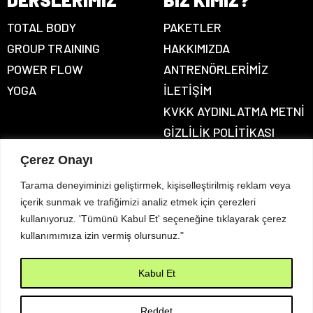
TOTAL BODY
PAKETLER
GROUP TRAINING
HAKKIMIZDA
POWER FLOW
ANTRENÖRLERİMİZ
YOGA
İLETİŞİM
KVKK AYDINLATMA METNI
GIZLILIK POLITIKASI
Çerez Onayı
İLETIŞIM BILGILERI
Tarama deneyiminizi geliştirmek, kişiselleştirilmiş reklam veya
içerik sunmak ve trafiğimizi analiz etmek için çerezleri
Adres
: Kazımdirik Mah. 296 Sk. No:4D Folkart Incity – Bornova –
kullanıyoruz. 'Tümünü Kabul Et' seçeneğine tıklayarak çerez
İzmir
kullanımımıza izin vermiş olursunuz."
Telefon
: +90 553 663 21 09
Email
:
info@hometraining.com.tr
Kabul Et
Reddet